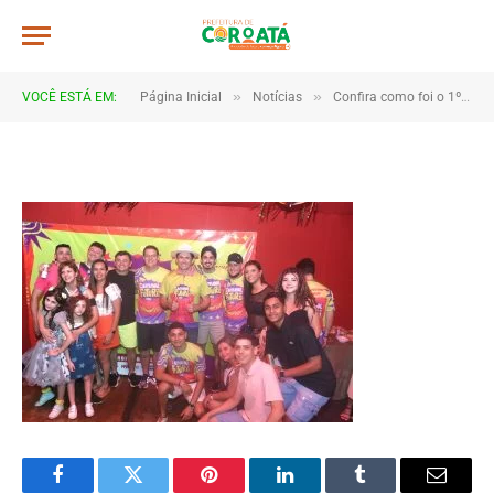
JWR_8303
De
TJHONEGRO
19 de fevereiro de 2026
»
»
VOCÊ ESTÁ EM:
Página Inicial
Notícias
Confira como foi o 1º dia do Carnaval de Coroatá
1 Minutos de Leitura
Facebook
Twitter
Pinterest
LinkedIn
Tumblr
Email