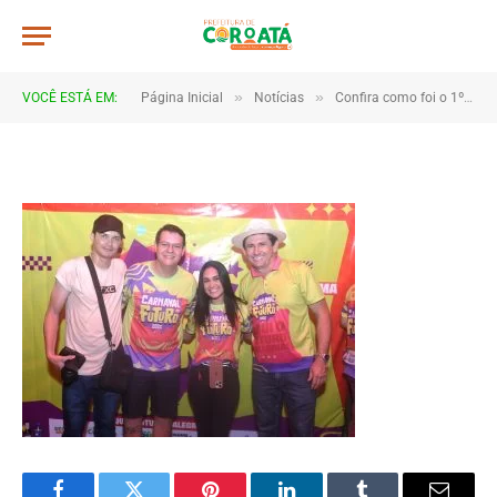
JWR_8266
De
TJHONEGRO
19 de fevereiro de 2026
»
»
VOCÊ ESTÁ EM:
Página Inicial
Notícias
Confira como foi o 1º dia do Carnaval de Coroatá
1 Minutos de Leitura