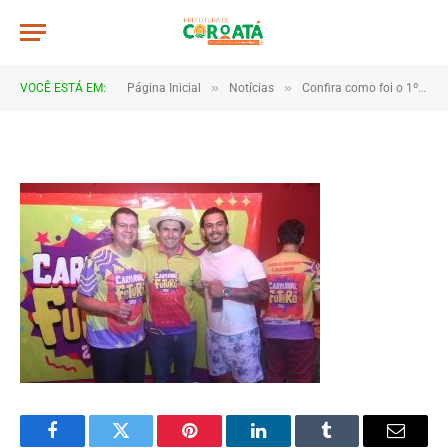
JWR_8250
De
TJHONEGRO
19 de fevereiro de 2026
»
»
VOCÊ ESTÁ EM:
Página Inicial
Notícias
Confira como foi o 1º dia do Carnaval de Coroatá
1 Minutos de Leitura
Facebook
Twitter
Pinterest
LinkedIn
Tumblr
Email