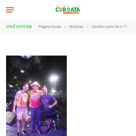
JWR_8130
De
TJHONEGRO
19 de fevereiro de 2026
»
»
VOCÊ ESTÁ EM:
Página Inicial
Notícias
Confira como foi o 1º dia do Carnaval de Coroatá
1 Minutos de Leitura