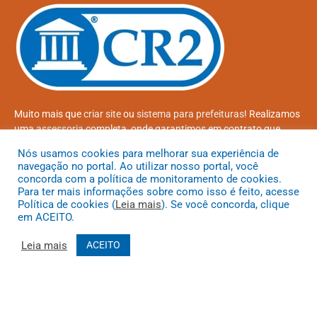
Muito mais que
criar site
ou
sistema para prefeituras
! Realizamos
uma
assessoria
completa, onde garantimos em contrato que
todas as exigências das
leis de transparência pública
serão
Nós usamos cookies para melhorar sua experiência de
atendidas.
navegação no portal. Ao utilizar nosso portal, você
concorda com a política de monitoramento de cookies.
Conheça o
PNTP
e o
Radar da Transparência Pública
Para ter mais informações sobre como isso é feito, acesse
Política de cookies (
Leia mais
). Se você concorda, clique
em ACEITO.
Leia mais
ACEITO
Todos os direitos reservados a Prefeitura Municipal de Coroatá
Mapa do Site
Acessar Área Administrativa
Acessar o Webmail