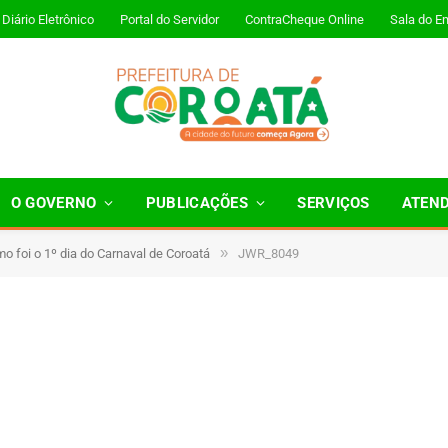
Diário Eletrônico
Portal do Servidor
ContraCheque Online
Sala do E
O GOVERNO
PUBLICAÇÕES
SERVIÇOS
ATEN
»
mo foi o 1º dia do Carnaval de Coroatá
JWR_8049
1 Minutos de Leitura