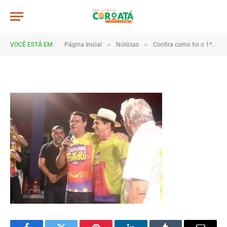
JWR_8041
De
TJHONEGRO
19 de fevereiro de 2026
»
»
VOCÊ ESTÁ EM:
Página Inicial
Notícias
Confira como foi o 1º dia do Carnaval de Coroatá
1 Minutos de Leitura