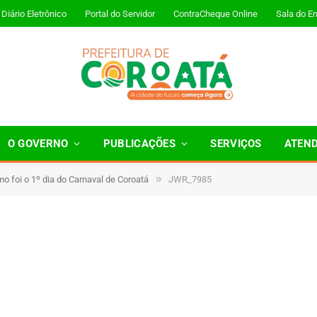
Diário Eletrônico
Portal do Servidor
ContraCheque Online
Sala do E
O GOVERNO
PUBLICAÇÕES
SERVIÇOS
ATEN
»
mo foi o 1º dia do Carnaval de Coroatá
JWR_7985
1 Minutos de Leitura