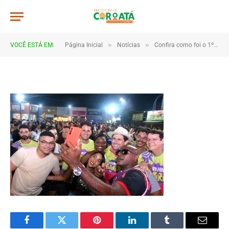
JWR_7962
De
TJHONEGRO
19 de fevereiro de 2026
»
»
VOCÊ ESTÁ EM:
Página Inicial
Notícias
Confira como foi o 1º dia do Carnaval de Coroatá
1 Minutos de Leitura
Facebook
Twitter
Pinterest
LinkedIn
Tumblr
Email