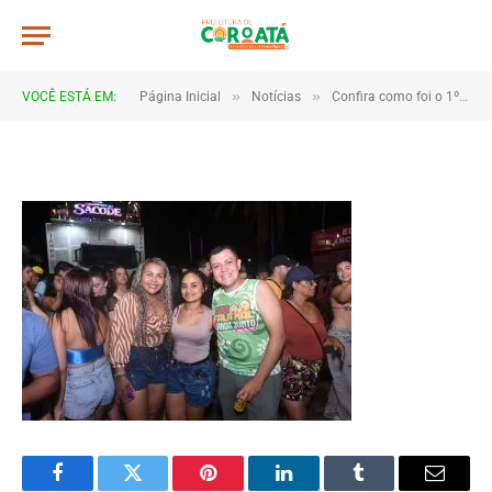
JWR_7834
De
TJHONEGRO
19 de fevereiro de 2026
»
»
VOCÊ ESTÁ EM:
Página Inicial
Notícias
Confira como foi o 1º dia do Carnaval de Coroatá
1 Minutos de Leitura
Facebook
Twitter
Pinterest
LinkedIn
Tumblr
Email