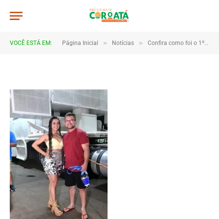
JWR_7824
De
TJHONEGRO
19 de fevereiro de 2026
»
»
VOCÊ ESTÁ EM:
Página Inicial
Notícias
Confira como foi o 1º dia do Carnaval de Coroatá
1 Minutos de Leitura