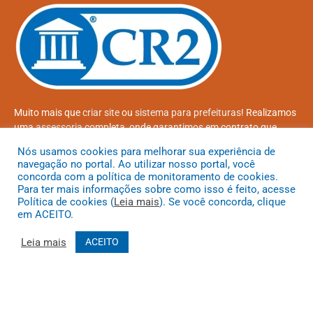
Muito mais que
criar site
ou
sistema para prefeituras
! Realizamos
uma
assessoria
completa, onde garantimos em contrato que
todas as exigências das
leis de transparência pública
serão
Nós usamos cookies para melhorar sua experiência de
atendidas.
navegação no portal. Ao utilizar nosso portal, você
concorda com a política de monitoramento de cookies.
Conheça o
PNTP
e o
Radar da Transparência Pública
Para ter mais informações sobre como isso é feito, acesse
Política de cookies (
Leia mais
). Se você concorda, clique
em ACEITO.
Leia mais
ACEITO
Todos os direitos reservados a Prefeitura Municipal de Coroatá
Mapa do Site
Acessar Área Administrativa
Acessar o Webmail