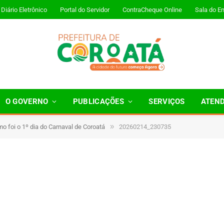
Diário Eletrônico
Portal do Servidor
ContraCheque Online
Sala do E
O GOVERNO
PUBLICAÇÕES
SERVIÇOS
ATEN
»
mo foi o 1º dia do Carnaval de Coroatá
20260214_230735
1 Minutos de Leitura