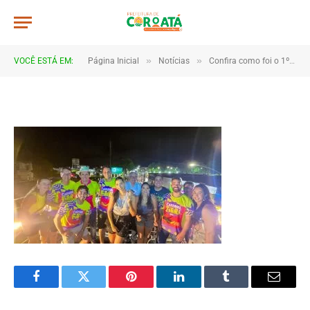
20260214_230347(0)
De
TJHONEGRO
19 de fevereiro de 2026
»
»
VOCÊ ESTÁ EM:
Página Inicial
Notícias
Confira como foi o 1º dia do Carnaval de Coroatá
1 Minutos de Leitura
Facebook
Twitter
Pinterest
LinkedIn
Tumblr
Email