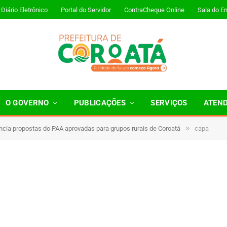
Diário Eletrônico
Portal do Servidor
ContraCheque Online
Sala do E
O GOVERNO
PUBLICAÇÕES
SERVIÇOS
ATEN
»
cia propostas do PAA aprovadas para grupos rurais de Coroatá
capa
Minutos de Leitura