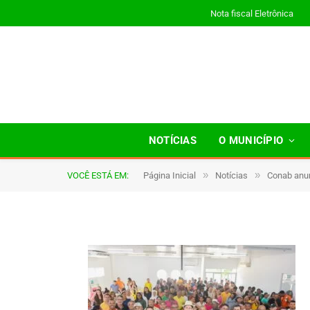
Nota fiscal Eletrônica
capa
NOTÍCIAS
O MUNICÍPIO
»
»
VOCÊ ESTÁ EM:
Página Inicial
Notícias
Conab anun
De
TJHONEGRO
29 de julho de 2025
1 