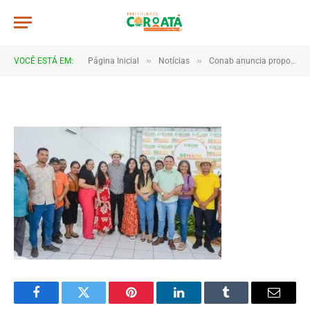
a0031
De
TJHONEGRO
29 de julho de 2025
»
»
VOCÊ ESTÁ EM:
Página Inicial
Notícias
Conab anuncia propostas do PAA aprovadas para grupos rurais de Coroatá
1 Minutos de Leitura
Facebook
Twitter
Pinterest
LinkedIn
Tumblr
Email