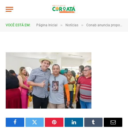
a0028
De
TJHONEGRO
29 de julho de 2025
»
»
VOCÊ ESTÁ EM:
Página Inicial
Notícias
Conab anuncia propostas do PAA aprovadas para grupos rurais de Coroatá
1 Minutos de Leitura
Facebook
Twitter
Pinterest
LinkedIn
Tumblr
Email