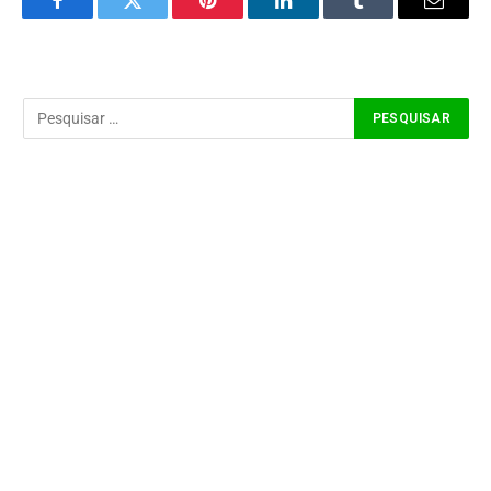
Facebook
Twitter
Pinterest
LinkedIn
Tumblr
Email