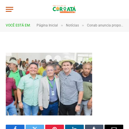
a0024
De
TJHONEGRO
29 de julho de 2025
»
»
VOCÊ ESTÁ EM:
Página Inicial
Notícias
Conab anuncia propostas do PAA aprovadas para grupos rurais de Coroatá
1 Minutos de Leitura