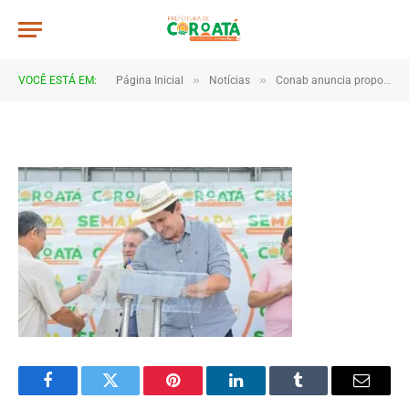
a0017
De
TJHONEGRO
29 de julho de 2025
»
»
VOCÊ ESTÁ EM:
Página Inicial
Notícias
Conab anuncia propostas do PAA aprovadas para grupos rurais de Coroatá
1 Minutos de Leitura
Facebook
Twitter
Pinterest
LinkedIn
Tumblr
Email