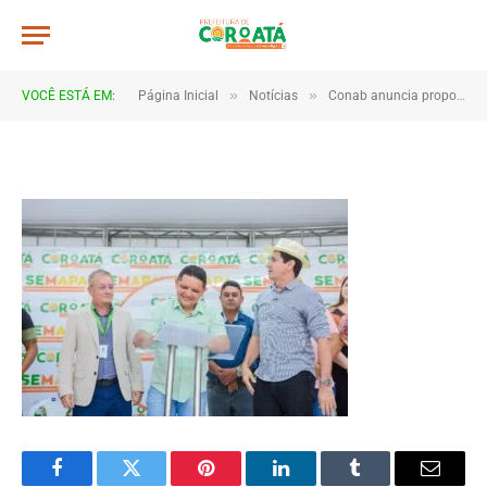
a0012
De
TJHONEGRO
29 de julho de 2025
»
»
VOCÊ ESTÁ EM:
Página Inicial
Notícias
Conab anuncia propostas do PAA aprovadas para grupos rurais de Coroatá
1 Minutos de Leitura
Facebook
Twitter
Pinterest
LinkedIn
Tumblr
Email