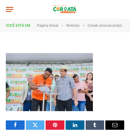
a0011
De
TJHONEGRO
29 de julho de 2025
»
»
VOCÊ ESTÁ EM:
Página Inicial
Notícias
Conab anuncia propostas do PAA aprovadas para grupos rurais de Coroatá
1 Minutos de Leitura
Facebook
Twitter
Pinterest
LinkedIn
Tumblr
Email