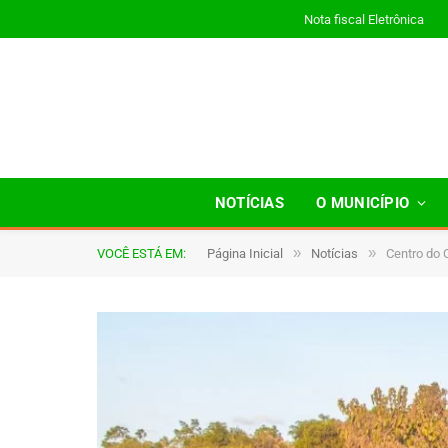
Nota fiscal Eletrônica
NOTÍCIAS
O MUNICÍPIO
»
»
VOCÊ ESTÁ EM:
Página Inicial
Notícias
Centro do 