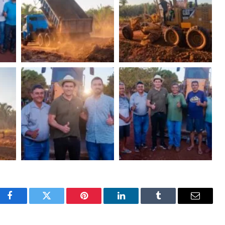
Facebook
Twitter
Pinterest
LinkedIn
Tumblr
Email