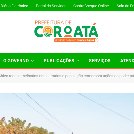
Diário Eletrônico
Portal do Servidor
ContraCheque Online
Sala do E
O GOVERNO
PUBLICAÇÕES
SERVIÇOS
ATEN
Chico recebe melhorias nas estradas e população comemora ações do poder pú