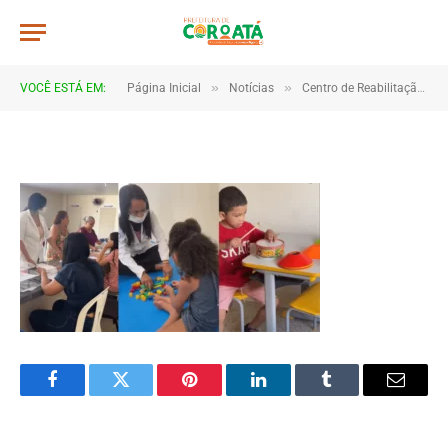
CRC-min
De
TJHONEGRO
18 de fevereiro de 2025
»
»
VOCÊ ESTÁ EM:
Página Inicial
Notícias
Centro de Reabilitação de Coroatá funciona a todo vapor com equipe multidisciplinar
1 Minutos de Leitura
Facebook
Twitter
Pinterest
LinkedIn
Tumblr
Email