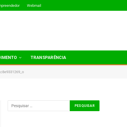
mpreendedor
Webmail
DIMENTO
TRANSPARÊNCIA
_c8e9331269_o