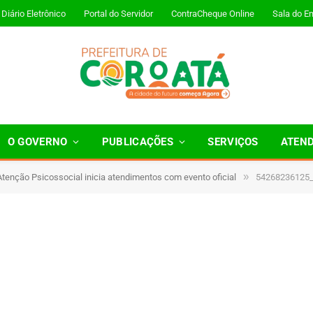
Diário Eletrônico
Portal do Servidor
ContraCheque Online
Sala do E
331269_o
O GOVERNO
PUBLICAÇÕES
SERVIÇOS
ATEN
»
Atenção Psicossocial inicia atendimentos com evento oficial
54268236125
1 Minutos de Leitura