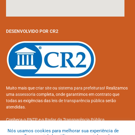
DESENVOLVIDO POR CR2
Muito mais que
criar site
ou
sistema para prefeituras
! Realizamos
uma
assessoria
completa, onde garantimos em contrato que
todas as exigências das
leis de transparência pública
serão
atendidas.
Conheça o
PNTP
e o
Radar da Transparência Pública
Nós usamos cookies para melhorar sua experiência de