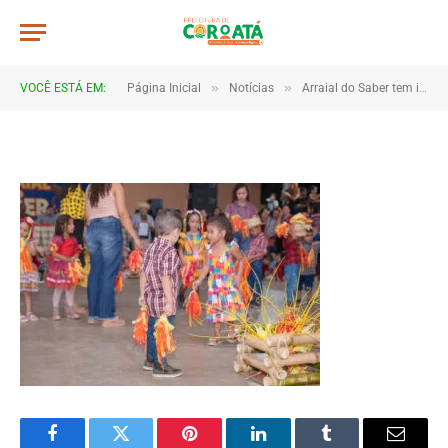
JWR_2749
De
TJHONEGRO
28 de junho de 2025
»
»
VOCÊ ESTÁ EM:
Página Inicial
Notícias
Arraial do Saber tem início com celebração de cultura, educação e comunidade em Coroatá
1 Minutos de Leitura