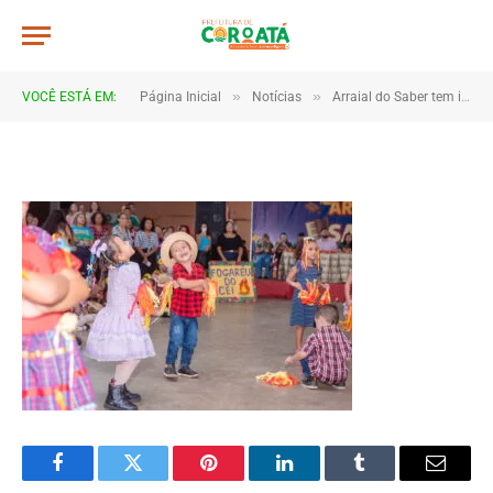
JWR_2742
De
TJHONEGRO
28 de junho de 2025
»
»
VOCÊ ESTÁ EM:
Página Inicial
Notícias
Arraial do Saber tem início com celebração de cultura, educação e comunidade em Coroatá
1 Minutos de Leitura
Facebook
Twitter
Pinterest
LinkedIn
Tumblr
Email