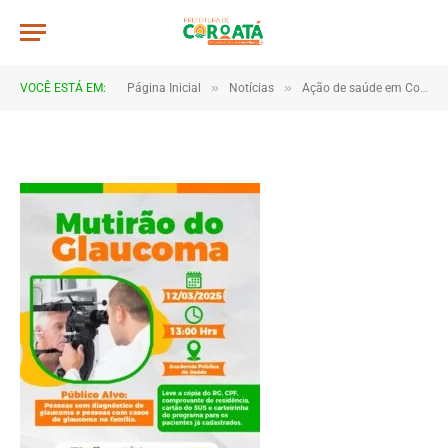
482882005_18018903809677803_
De
TJHONEGRO
6 de março de 2025
»
»
VOCÊ ESTÁ EM:
Página Inicial
Notícias
Ação de saúde em Coroatá garante atendimento gratuito para pacientes com glaucoma
1 Minutos de Leitura