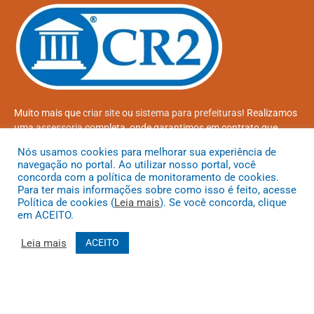
Muito mais que
criar site
ou
sistema para prefeituras
! Realizamos
uma
assessoria
completa, onde garantimos em contrato que
todas as exigências das
leis de transparência pública
serão
Nós usamos cookies para melhorar sua experiência de
atendidas.
navegação no portal. Ao utilizar nosso portal, você
concorda com a política de monitoramento de cookies.
Conheça o
PNTP
e o
Radar da Transparência Pública
Para ter mais informações sobre como isso é feito, acesse
Política de cookies (
Leia mais
). Se você concorda, clique
em ACEITO.
Leia mais
ACEITO
Todos os direitos reservados a Prefeitura Municipal de Coroatá
Mapa do Site
Acessar Área Administrativa
Acessar o Webmail