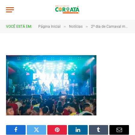
4B2A1463
De
TJHONEGRO
19 de fevereiro de 2026
»
»
VOCÊ ESTÁ EM:
Página Inicial
Notícias
2º dia de Carnaval movimenta Coroatá com muita animação e grande público
1 Minutos de Leitura
Facebook
Twitter
Pinterest
LinkedIn
Tumblr
Email