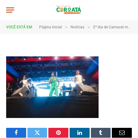
4B2A1445
De
TJHONEGRO
19 de fevereiro de 2026
»
»
VOCÊ ESTÁ EM:
Página Inicial
Notícias
2º dia de Carnaval movimenta Coroatá com muita animação e grande público
1 Minutos de Leitura
Facebook
Twitter
Pinterest
LinkedIn
Tumblr
Email