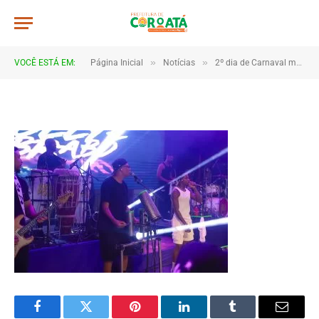
4B2A1384
De
TJHONEGRO
19 de fevereiro de 2026
»
»
VOCÊ ESTÁ EM:
Página Inicial
Notícias
2º dia de Carnaval movimenta Coroatá com muita animação e grande público
1 Minutos de Leitura
Facebook
Twitter
Pinterest
LinkedIn
Tumblr
Email