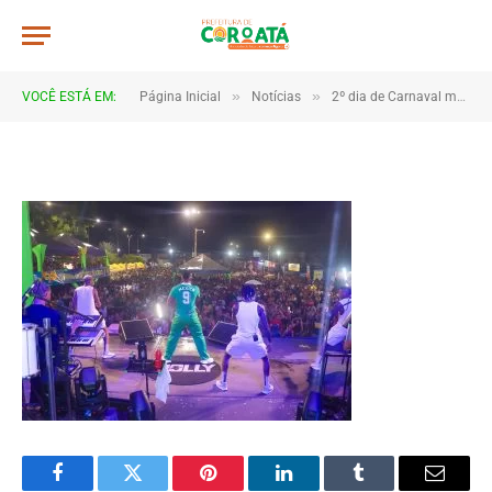
4B2A1340
De
TJHONEGRO
19 de fevereiro de 2026
»
»
VOCÊ ESTÁ EM:
Página Inicial
Notícias
2º dia de Carnaval movimenta Coroatá com muita animação e grande público
1 Minutos de Leitura
Facebook
Twitter
Pinterest
LinkedIn
Tumblr
Email