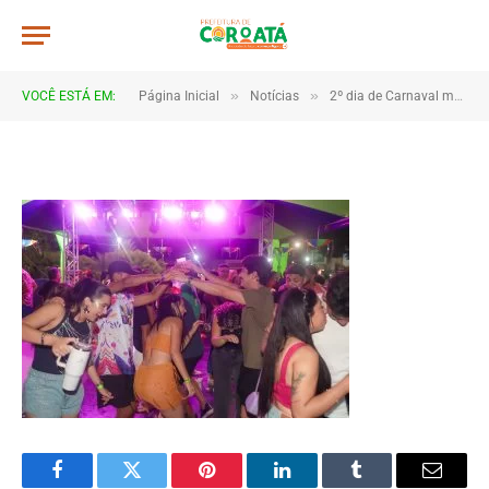
4B2A1229
De
TJHONEGRO
19 de fevereiro de 2026
»
»
VOCÊ ESTÁ EM:
Página Inicial
Notícias
2º dia de Carnaval movimenta Coroatá com muita animação e grande público
1 Minutos de Leitura
Facebook
Twitter
Pinterest
LinkedIn
Tumblr
Email