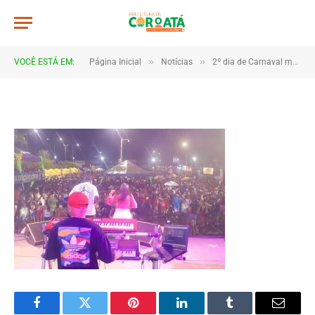
4B2A1184
De
TJHONEGRO
19 de fevereiro de 2026
»
»
VOCÊ ESTÁ EM:
Página Inicial
Notícias
2º dia de Carnaval movimenta Coroatá com muita animação e grande público
1 Minutos de Leitura
Facebook
Twitter
Pinterest
LinkedIn
Tumblr
Email