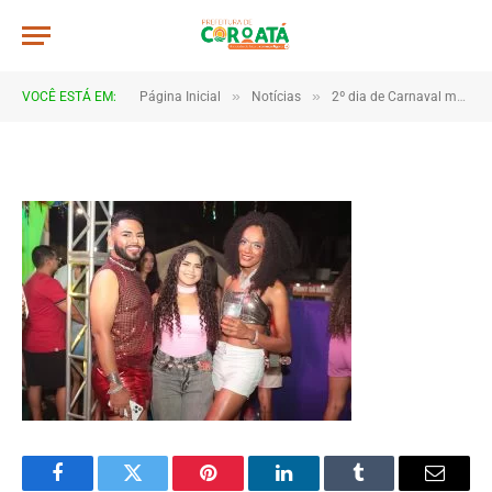
4B2A1166
De
TJHONEGRO
19 de fevereiro de 2026
»
»
VOCÊ ESTÁ EM:
Página Inicial
Notícias
2º dia de Carnaval movimenta Coroatá com muita animação e grande público
1 Minutos de Leitura
Facebook
Twitter
Pinterest
LinkedIn
Tumblr
Email