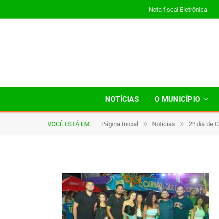
Nota fiscal Eletrônica
4B2A1147
NOTÍCIAS
O MUNICÍPIO
»
»
VOCÊ ESTÁ EM:
Página Inicial
Notícias
2º dia de 
De
TJHONEGRO
19 de fevereiro de 2026