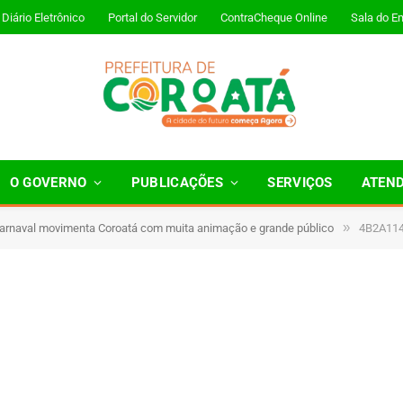
Diário Eletrônico
Portal do Servidor
ContraCheque Online
Sala do E
O GOVERNO
PUBLICAÇÕES
SERVIÇOS
ATEN
»
Carnaval movimenta Coroatá com muita animação e grande público
4B2A11
1 Minutos de Leitura