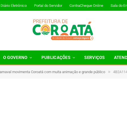
Diário Eletrônico
Portal do Servidor
ContraCheque Online
Sala do E
O GOVERNO
PUBLICAÇÕES
SERVIÇOS
ATEN
»
Carnaval movimenta Coroatá com muita animação e grande público
4B2A11
1 Minutos de Leitura