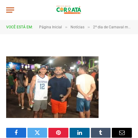
4B2A1111
De
TJHONEGRO
19 de fevereiro de 2026
»
»
VOCÊ ESTÁ EM:
Página Inicial
Notícias
2º dia de Carnaval movimenta Coroatá com muita animação e grande público
1 Minutos de Leitura
Facebook
Twitter
Pinterest
LinkedIn
Tumblr
Email