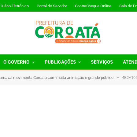
Diário Eletrônico
Portal do Servidor
ContraCheque Online
Sala do E
O GOVERNO
PUBLICAÇÕES
SERVIÇOS
ATEN
»
Carnaval movimenta Coroatá com muita animação e grande público
4B2A10
1 Minutos de Leitura