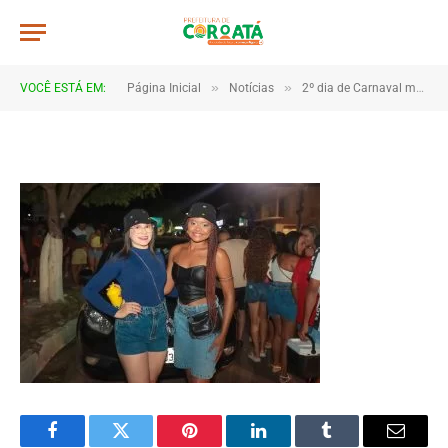
4B2A1053
De
TJHONEGRO
19 de fevereiro de 2026
»
»
VOCÊ ESTÁ EM:
Página Inicial
Notícias
2º dia de Carnaval movimenta Coroatá com muita animação e grande público
1 Minutos de Leitura
Facebook
Twitter
Pinterest
LinkedIn
Tumblr
Email