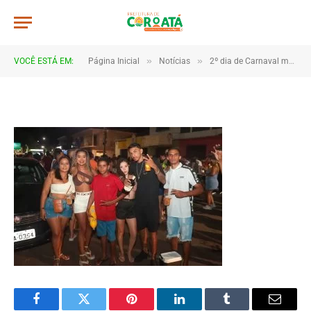
4B2A1050
De
TJHONEGRO
19 de fevereiro de 2026
»
»
VOCÊ ESTÁ EM:
Página Inicial
Notícias
2º dia de Carnaval movimenta Coroatá com muita animação e grande público
1 Minutos de Leitura
Facebook
Twitter
Pinterest
LinkedIn
Tumblr
Email