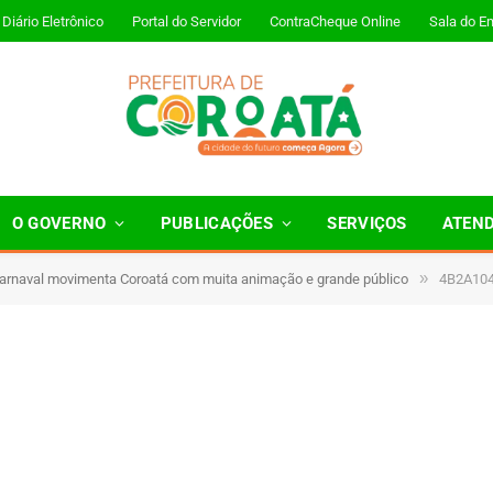
Diário Eletrônico
Portal do Servidor
ContraCheque Online
Sala do E
O GOVERNO
PUBLICAÇÕES
SERVIÇOS
ATEN
»
Carnaval movimenta Coroatá com muita animação e grande público
4B2A10
1 Minutos de Leitura