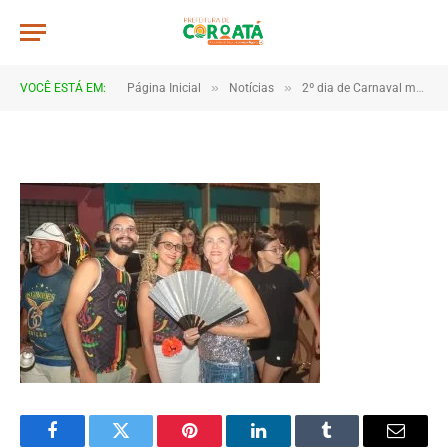
4B2A1035
De
TJHONEGRO
19 de fevereiro de 2026
»
»
VOCÊ ESTÁ EM:
Página Inicial
Notícias
2º dia de Carnaval movimenta Coroatá com muita animação e grande público
1 Minutos de Leitura
Facebook
Twitter
Pinterest
LinkedIn
Tumblr
Email