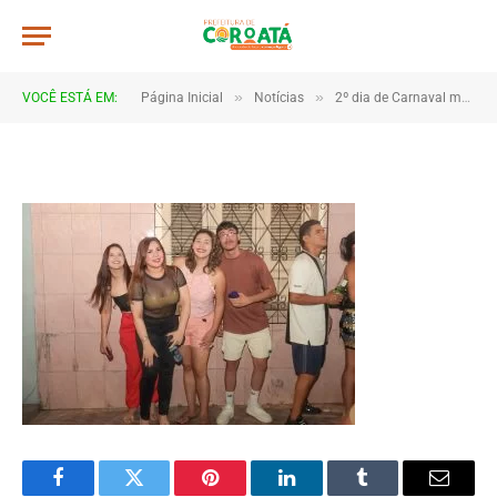
4B2A1009
De
TJHONEGRO
19 de fevereiro de 2026
»
»
VOCÊ ESTÁ EM:
Página Inicial
Notícias
2º dia de Carnaval movimenta Coroatá com muita animação e grande público
1 Minutos de Leitura
Facebook
Twitter
Pinterest
LinkedIn
Tumblr
Email