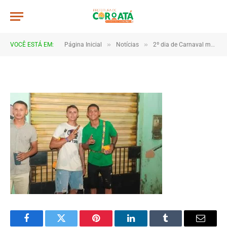
4B2A1002
De
TJHONEGRO
19 de fevereiro de 2026
»
»
VOCÊ ESTÁ EM:
Página Inicial
Notícias
2º dia de Carnaval movimenta Coroatá com muita animação e grande público
1 Minutos de Leitura
Facebook
Twitter
Pinterest
LinkedIn
Tumblr
Email