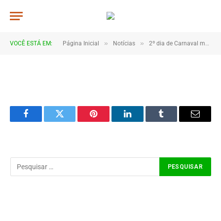
4B2A0982
De
TJHONEGRO
19 de fevereiro de 2026
»
»
VOCÊ ESTÁ EM:
Página Inicial
Notícias
2º dia de Carnaval movimenta Coroatá com muita animação e grande público
1 Minutos de Leitura
Facebook
Twitter
Pinterest
LinkedIn
Tumblr
Email