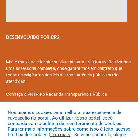
DESENVOLVIDO POR CR2
Muito mais que
criar site
ou
sistema para prefeituras
! Realizamos
uma
assessoria
completa, onde garantimos em contrato que
todas as exigências das
leis de transparência pública
serão
atendidas.
Conheça o
PNTP
e o
Radar da Transparência Pública
Nós usamos cookies para melhorar sua experiência de
navegação no portal. Ao utilizar nosso portal, você
concorda com a política de monitoramento de cookies.
Todos os direitos reservados a Prefeitura Municipal de Coroatá
Para ter mais informações sobre como isso é feito, acesse
Política de cookies (
Leia mais
). Se você concorda, clique