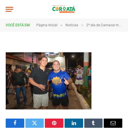
4B2A0969
De
TJHONEGRO
19 de fevereiro de 2026
»
»
VOCÊ ESTÁ EM:
Página Inicial
Notícias
2º dia de Carnaval movimenta Coroatá com muita animação e grande público
1 Minutos de Leitura
Facebook
Twitter
Pinterest
LinkedIn
Tumblr
Email