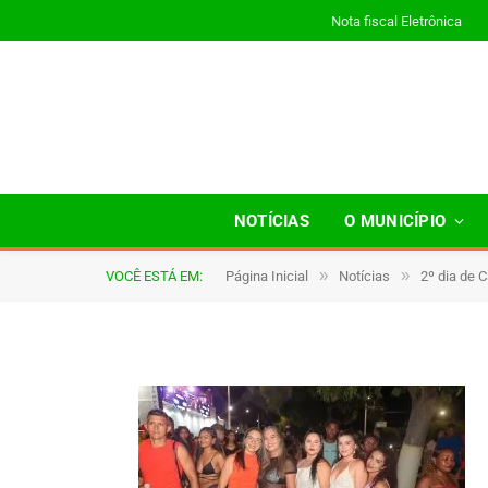
Nota fiscal Eletrônica
4B2A0967
NOTÍCIAS
O MUNICÍPIO
»
»
VOCÊ ESTÁ EM:
Página Inicial
Notícias
2º dia de 
De
TJHONEGRO
19 de fevereiro de 2026