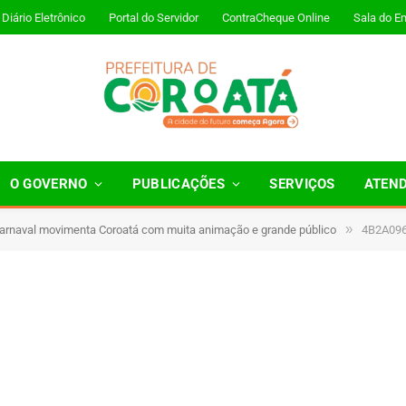
Diário Eletrônico
Portal do Servidor
ContraCheque Online
Sala do E
O GOVERNO
PUBLICAÇÕES
SERVIÇOS
ATEN
»
Carnaval movimenta Coroatá com muita animação e grande público
4B2A09
1 Minutos de Leitura