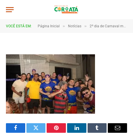
4B2A0890
De
TJHONEGRO
19 de fevereiro de 2026
»
»
VOCÊ ESTÁ EM:
Página Inicial
Notícias
2º dia de Carnaval movimenta Coroatá com muita animação e grande público
1 Minutos de Leitura
Facebook
Twitter
Pinterest
LinkedIn
Tumblr
Email