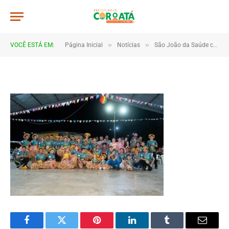
IMG_2269
De
TJHONEGRO
28 de junho de 2025
»
»
VOCÊ ESTÁ EM:
Página Inicial
Notícias
São João da Saúde celebra cultura e integração em Coroatá
1 Minutos de Leitura
Facebook
Twitter
Pinterest
LinkedIn
Tumblr
Email