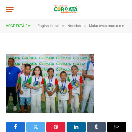
IMG_0192
De
TJHONEGRO
10 de junho de 2025
»
»
VOCÊ ESTÁ EM:
Página Inicial
Notícias
Muita festa marca o encerramento dos Jogos Escolares 2025 em Coroatá
1 Minutos de Leitura
Facebook
Twitter
Pinterest
LinkedIn
Tumblr
Email